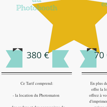
e
Photobooth
380 €
70 
Ce Tarif comprend:
En plus d
offre la 
- la location du Photomaton
offrez à vo
d'imprimer