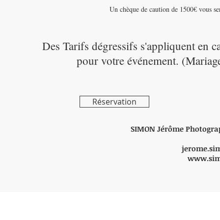
Un chèque de caution de 1500€ vous sera
Des Tarifs dégressifs s'appliquent en c
pour votre événement. (Mariag
Réservation
SIMON Jérôme Photograp
jerome.si
www.sim