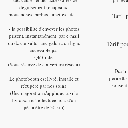
-
des cadres et des accessoires de
prises 
déguisement (chapeaux,
moustaches, barbes, lunettes, etc...)
Tarif 
- la possibilité d'envoyer les photos
prisent, instantanément, par e-mail
ou de consulter une galerie en ligne
Tarif po
accessible par
QR Code.
(Sous réserve de couverture réseau)
Des ti
permettro
Le photobooth est livré, installé et
souveni
récupéré par nos soins.
(Une majoration s'appliquera si la
livraison est effectuée hors d'un
périmètre de 30 km)