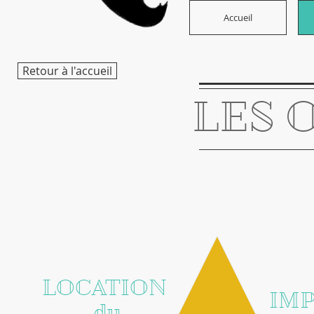
Accueil
Retour à l'accueil
LES 
LOCATION
IM
du